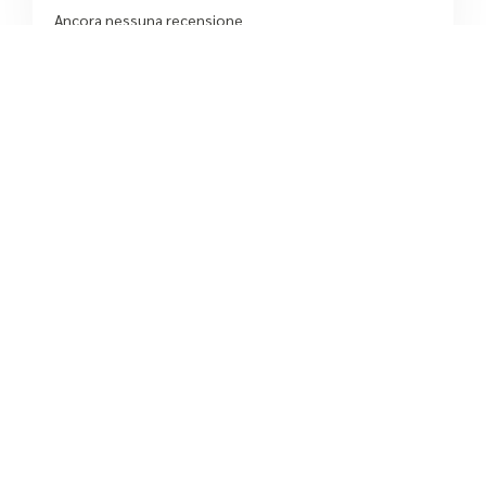
Ancora nessuna recensione
4.6
/5