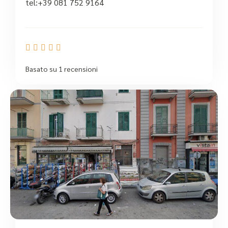
tel:+39 081 752 9164





Basato su 1 recensioni