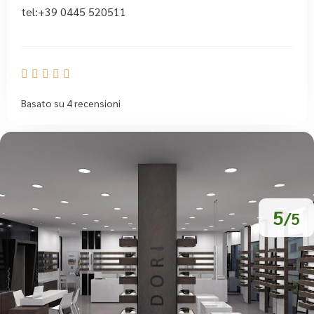
tel:+39 0445 520511





Basato su 4 recensioni
5
/5