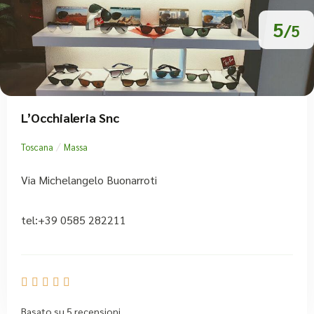
5
/5
L’Occhialeria Snc
/
Toscana
Massa
Via Michelangelo Buonarroti
tel:+39 0585 282211





Basato su 5 recensioni