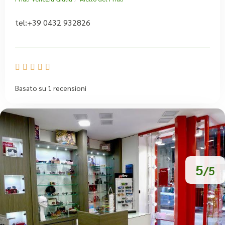
tel:+39 0432 932826





Basato su 1 recensioni
5
/5