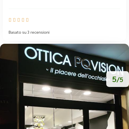





Basato su 3 recensioni
5
/5