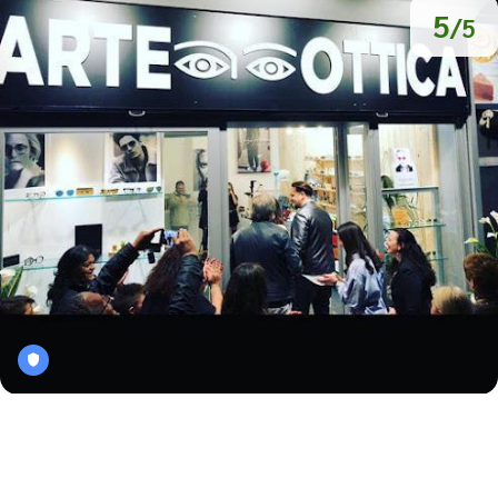
5
/5
Arte Ottica
/
Campania
Napoli