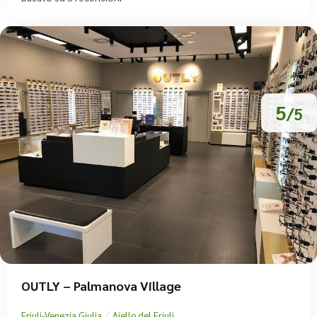
5
/5
OUTLY – Palmanova Village
/
Friuli-Venezia Giulia
Aiello del Friuli