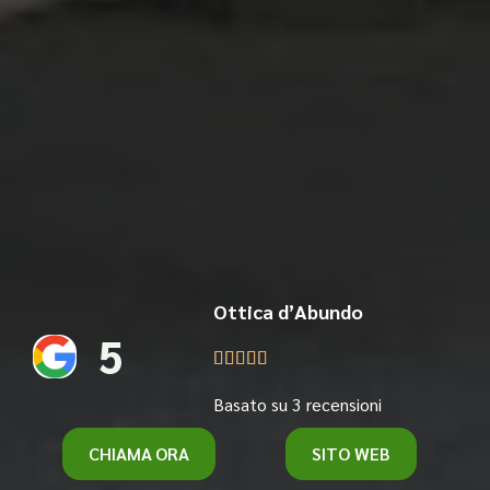
Ottica d’Abundo
5





Basato su 3 recensioni
CHIAMA ORA
SITO WEB