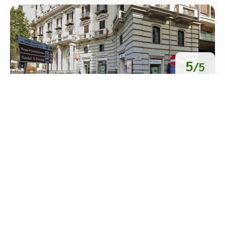
5
/5
Iura Attilio Raffaele
/
Campania
Napoli
Piazza Vanvitelli
tel:+39 081 556 6404