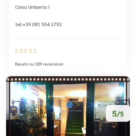
Corso Umberto I
tel:+39 081 554 2792





Basato su 189 recensioni
5
/5