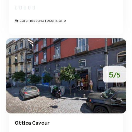





Ancora nessuna recensione
5
/5
Ottica Cavour