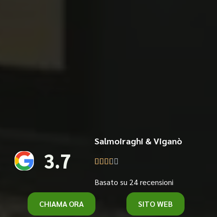
Salmoiraghi & Viganò
3.7





Basato su 24 recensioni
CHIAMA ORA
SITO WEB