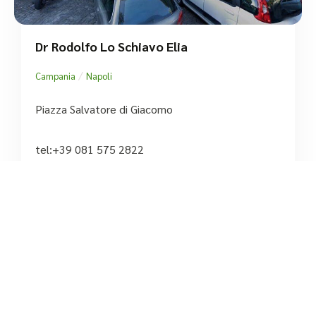
Dr Rodolfo Lo Schiavo Elia
/
Campania
Napoli
Piazza Salvatore di Giacomo
tel:+39 081 575 2822





Basato su 1 recensioni