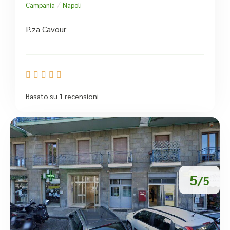
/
Campania
Napoli
P.za Cavour





Basato su 1 recensioni
5
/5