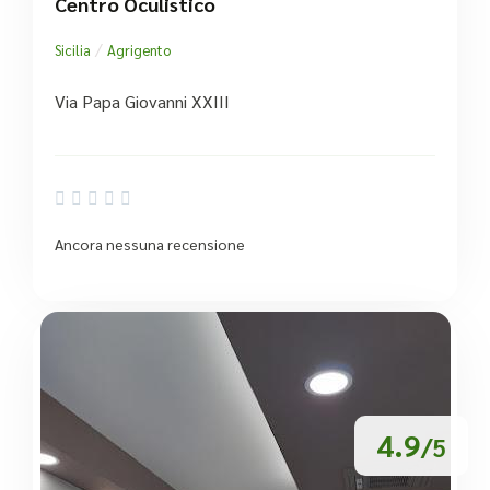
Centro Oculistico
/
Sicilia
Agrigento
Via Papa Giovanni XXIII





Ancora nessuna recensione
4.9
/5