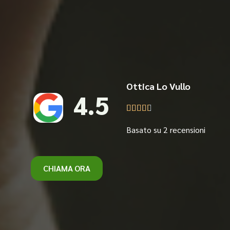
Ottica Lo Vullo
4.5





Basato su 2 recensioni
CHIAMA ORA