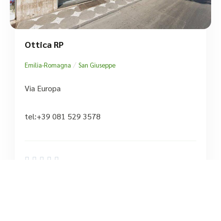
Ottica RP
/
Emilia-Romagna
San Giuseppe
Via Europa
tel:+39 081 529 3578





Ancora nessuna recensione