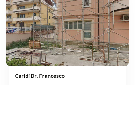
Caridi Dr. Francesco
/
Calabria
Siderno
Via Circonvallazione Sud
tel:+39 0964 342347