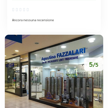





Ancora nessuna recensione
5
/5