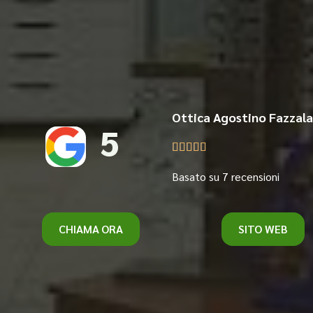
Ottica Agostino Fazzala
5





Basato su 7 recensioni
CHIAMA ORA
SITO WEB