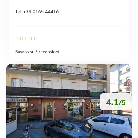
tel:+39 0165 44416





Basato su 3 recensioni
4.1
/5