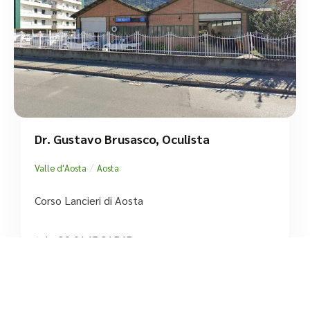
Dr. Gustavo Brusasco, Oculista
/
Valle d'Aosta
Aosta
Corso Lancieri di Aosta
tel:+39 0165 31565




