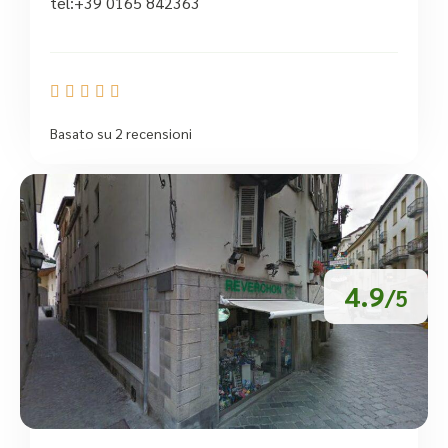
tel:+39 0165 842363





Basato su 2 recensioni
4.9
/5