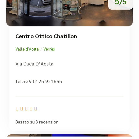
5
/5
Centro Ottico Chatillon
/
Valle d'Aosta
Verrès
Via Duca D’Aosta
tel:+39 0125 921655





Basato su 3 recensioni