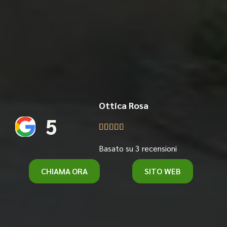
Ottica Rosa
5





Basato su 3 recensioni
CHIAMA ORA
SITO WEB