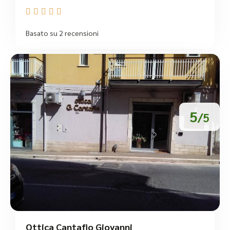





Basato su 2 recensioni
5
/5
Ottica Cantafio Giovanni