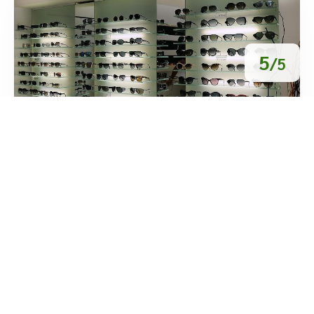
5
/5
Ottica Sandoz
/
Calabria
Catanzaro
Corso Giuseppe Mazzini
tel:+39 0961 726002