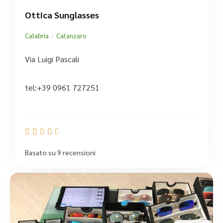
Ottica Sunglasses
/
Calabria
Catanzaro
Via Luigi Pascali
tel:+39 0961 727251





Basato su 9 recensioni