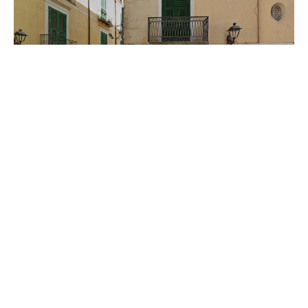
Ottica Palazzo
/
Puglia
San Severo
Via Recca
tel:+39 0882 331007