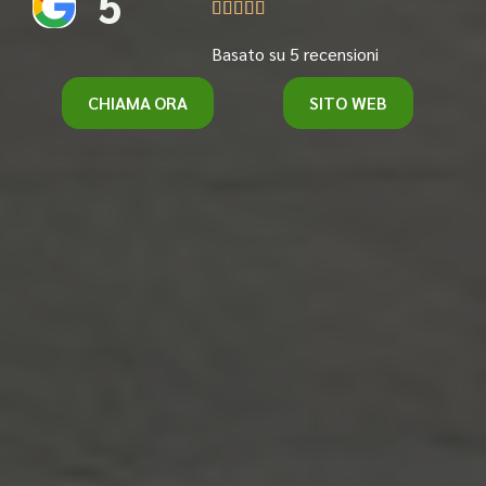
5





Basato su 5 recensioni
CHIAMA ORA
SITO WEB