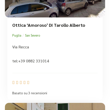
Ottica ‘Amoroso’ Di Tarollo Alberto
/
Puglia
San Severo
Via Recca
tel:+39 0882 331014





Basato su 3 recensioni