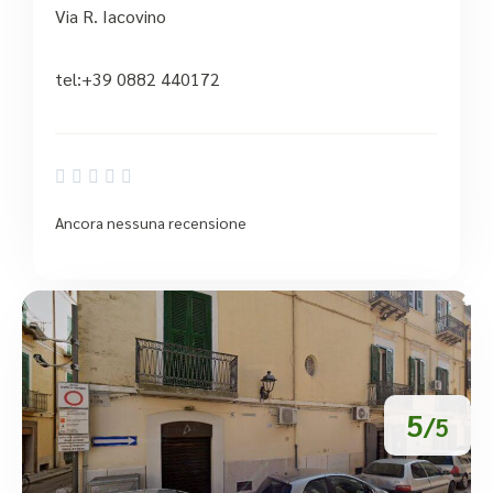
Via R. Iacovino
tel:+39 0882 440172





Ancora nessuna recensione
5
/5