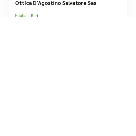
Ottica D’Agostino Salvatore Sas
/
Puglia
Bari
Via Abate Giacinto Gimma
tel:+39 080 523 2493





Ancora nessuna recensione