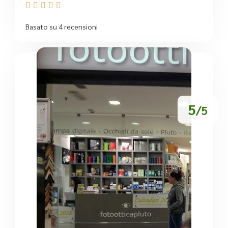





Basato su 4 recensioni
5
/5