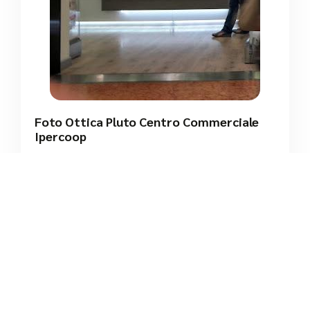
Foto Ottica Pluto Centro Commerciale
Ipercoop
/
Toscana
Massa e Cozzile
Via Biscolla
tel:+39 0572 913093




