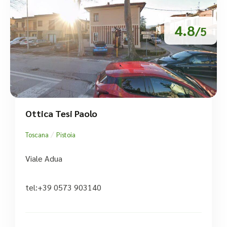
4.8
/5
Ottica Tesi Paolo
/
Toscana
Pistoia
Viale Adua
tel:+39 0573 903140