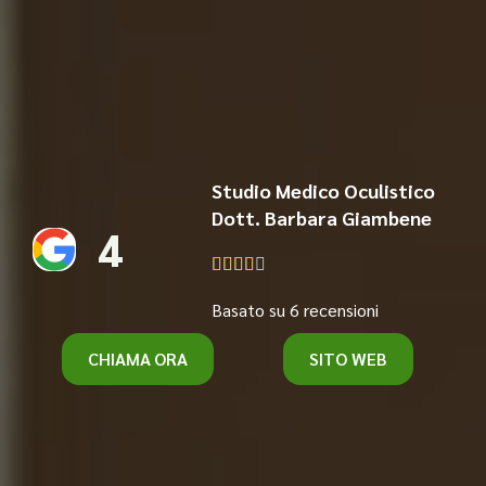
Studio Medico Oculistico
Dott. Barbara Giambene
4





Basato su 6 recensioni
CHIAMA ORA
SITO WEB