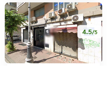
4.5
/5
Ottica 2 M Di Mastrangelo Manolo
/
Campania
Salerno
Via Posidonia
tel:+39 089 630 7044