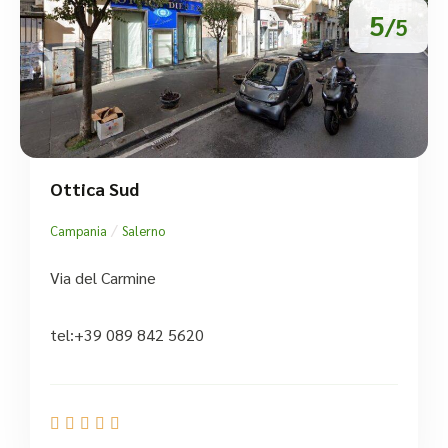
5
/5
Ottica Sud
/
Campania
Salerno
Via del Carmine
tel:+39 089 842 5620




