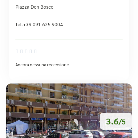
Piazza Don Bosco
tel:+39 091 625 9004





Ancora nessuna recensione
3.6
/5