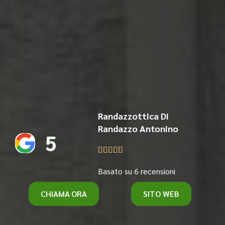
Randazzottica Di
Randazzo Antonino
5





Basato su 6 recensioni
CHIAMA ORA
SITO WEB