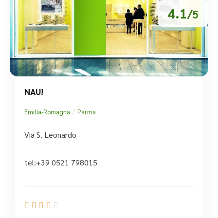
4.1
/5
NAU!
/
Emilia-Romagna
Parma
Via S. Leonardo
tel:+39 0521 798015




