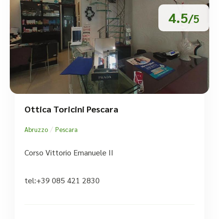
4.5
/5
Ottica Toricini Pescara
/
Abruzzo
Pescara
Corso Vittorio Emanuele II
tel:+39 085 421 2830