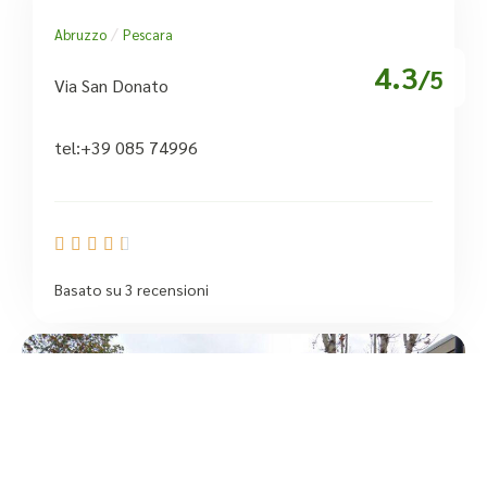
/
Abruzzo
Pescara
4.3
/5
Via San Donato
tel:+39 085 74996





Basato su 3 recensioni
1
/5