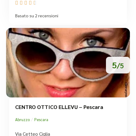





Basato su 2 recensioni
5
/5
CENTRO OTTICO ELLEVU – Pescara
/
Abruzzo
Pescara
Via Cetteo Ciglia