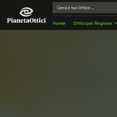
Home
Ottici per Regione