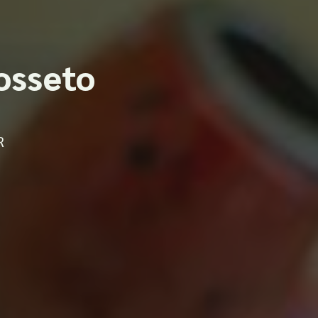
rosseto
R