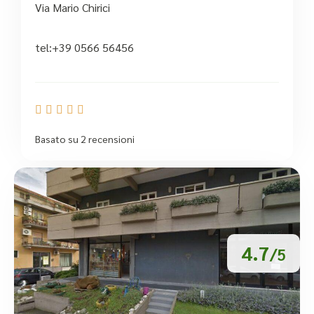
Via Mario Chirici
tel:+39 0566 56456





Basato su 2 recensioni
4.7
/5