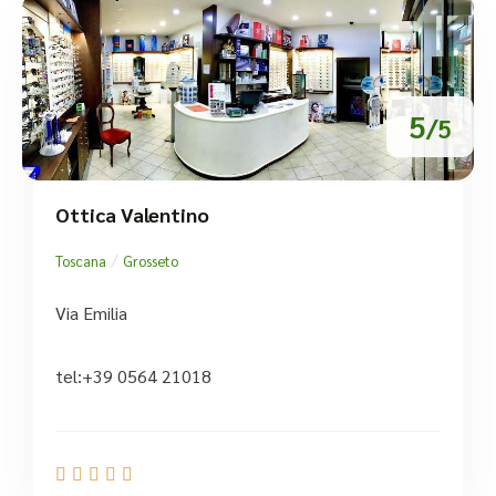
5
/5
Ottica Valentino
/
Toscana
Grosseto
Via Emilia
tel:+39 0564 21018




