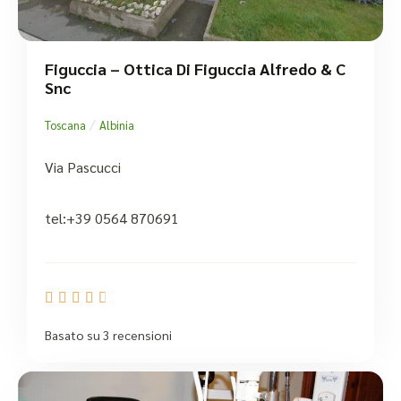
Figuccia – Ottica Di Figuccia Alfredo & C
Snc
/
Toscana
Albinia
Via Pascucci
tel:+39 0564 870691





Basato su 3 recensioni