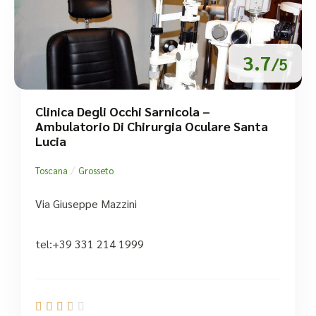
3.7
/5
Clinica Degli Occhi Sarnicola –
Ambulatorio Di Chirurgia Oculare Santa
Lucia
/
Toscana
Grosseto
Via Giuseppe Mazzini
tel:+39 331 214 1999




