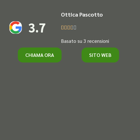
Ottica Pascotto
3.7





Basato su 3 recensioni
CHIAMA ORA
SITO WEB