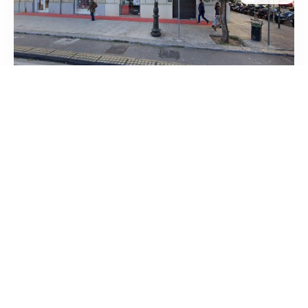
Ottica Contact Snc
/
Sicilia
Palermo
Via Dante
tel:+39 091 611 7805





Basato su 2 recensioni