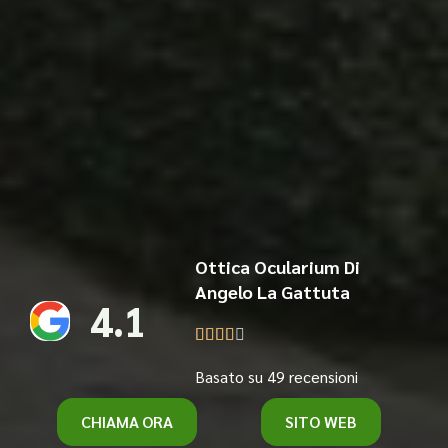
Ottica Ocularium Di
Angelo La Gattuta
4.1





Basato su 49 recensioni
CHIAMA ORA
SITO WEB