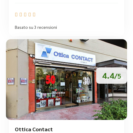





Basato su 3 recensioni
4.4
/5
Ottica Contact