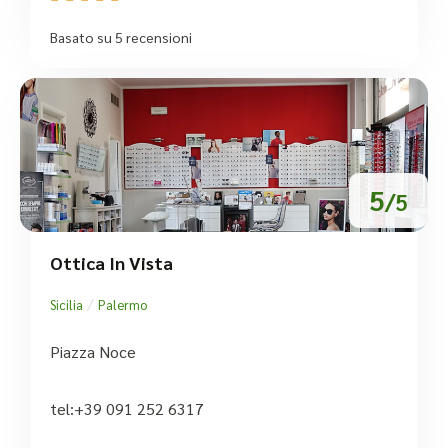
Basato su 5 recensioni
5
/5
Ottica In Vista
/
Sicilia
Palermo
Piazza Noce
tel:+39 091 252 6317