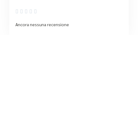





Ancora nessuna recensione
3
/5
Ottica Conticello Group Srl