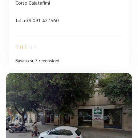
Corso Calatafimi
tel:+39 091 427560





Basato su 3 recensioni