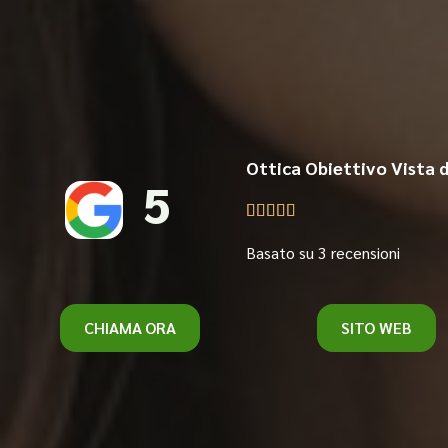
Ottica Obiettivo Vista d
5





Basato su 3 recensioni
CHIAMA ORA
SITO WEB