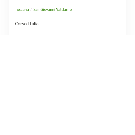
/
Toscana
San Giovanni Valdarno
Corso Italia
tel:+39 055 942102





Ancora nessuna recensione