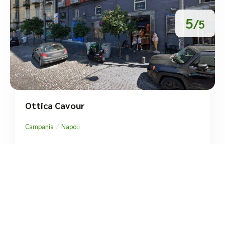
5
/5
Ottica Cavour
/
Campania
Napoli
P.za Cavour





Basato su 1 recensioni