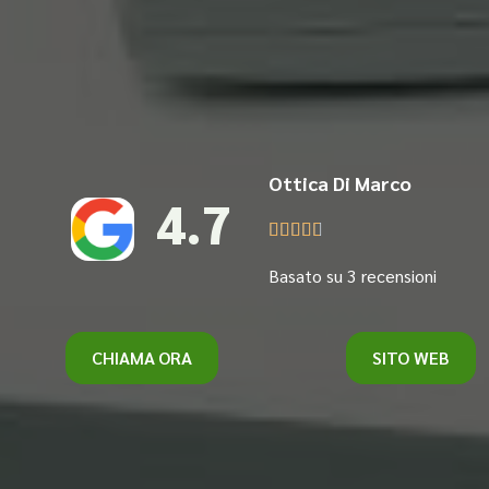
Ottica Di Marco
4.7





Basato su 3 recensioni
CHIAMA ORA
SITO WEB