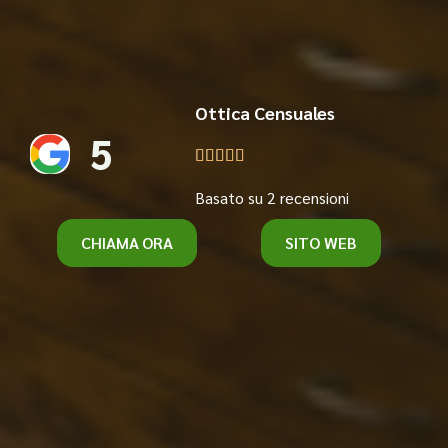
Ottica Censuales
5





Basato su 2 recensioni
CHIAMA ORA
SITO WEB