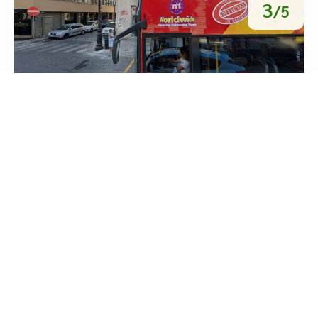
3
/5
Visionottica
/
Sicilia
Palermo
Via Cavour





Basato su 2 recensioni