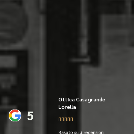
Ottica Casagrande
Lorella
5





Basato su 3 recensioni