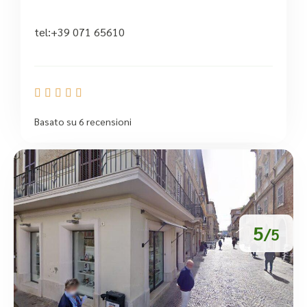
tel:+39 071 65610





Basato su 6 recensioni
5
/5