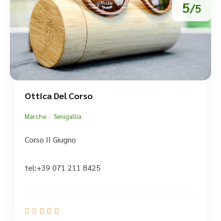
5
/5
Ottica Del Corso
/
Marche
Senigallia
Corso II Giugno
tel:+39 071 211 8425




