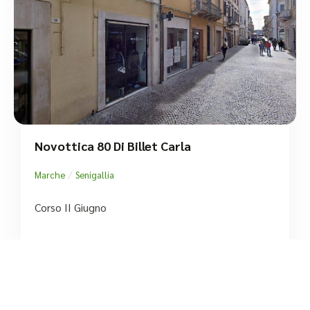
Novottica 80 Di Billet Carla
/
Marche
Senigallia
Corso II Giugno
tel:+39 071 659716




