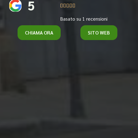
5





Basato su 1 recensioni
CHIAMA ORA
SITO WEB