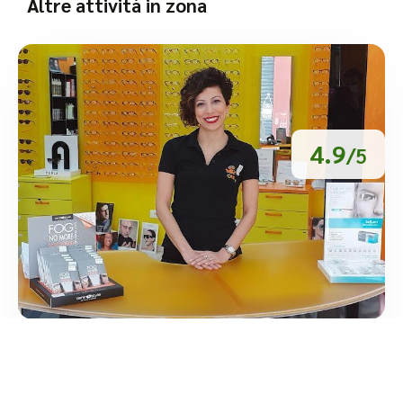
Altre attività in zona
4.9
/5
Ottica OKKy – Terralba
/
Sardegna
Terralba