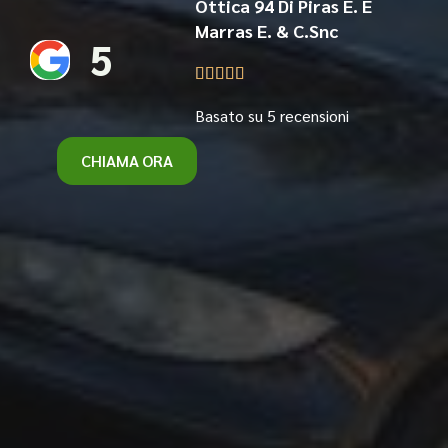
Ottica 94 Di Piras E. E
Marras E. & C.Snc
5





Basato su 5 recensioni
CHIAMA ORA