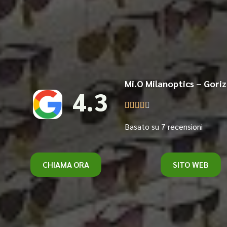
Mi.O Milanoptics – Goriz
4.3





Basato su 7 recensioni
CHIAMA ORA
SITO WEB