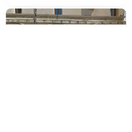
5
/5
Ottica Greggio
/
Veneto
Padova
Via Umberto I