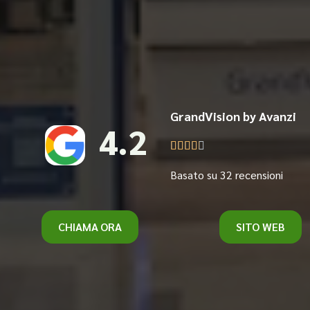
GrandVision by Avanzi
4.2





Basato su 32 recensioni
CHIAMA ORA
SITO WEB