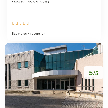
tel:+39 045 570 9283





Basato su 4 recensioni
5
/5