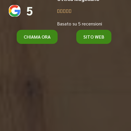
5





Basato su 5 recensioni
CHIAMA ORA
SITO WEB