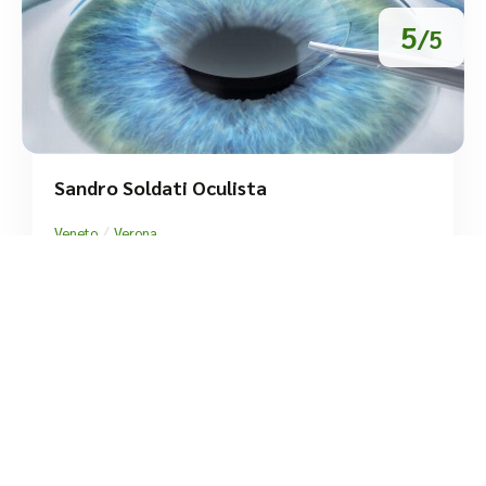
5
/5
Sandro Soldati Oculista
/
Veneto
Verona
Via Lorenzo Fava
tel:+39 045 923 0404




