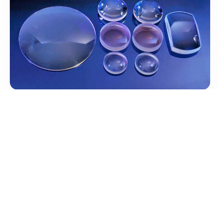
Bianchi Ottica Lavorazioni Industriali Srl
/
Lombardia
Segrate
Via Novegro
tel:+39 02 7020 0077