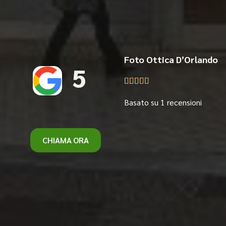
Foto Ottica D’Orlando
5





Basato su 1 recensioni
CHIAMA ORA