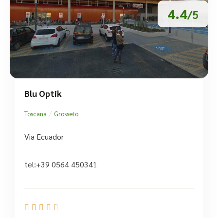
4.4
/5
Blu Optik
/
Toscana
Grosseto
Via Ecuador
tel:+39 0564 450341




