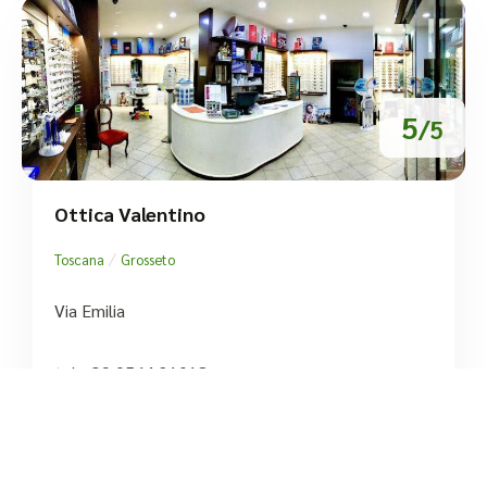
5
/5
Ottica Valentino
/
Toscana
Grosseto
Via Emilia
tel:+39 0564 21018




