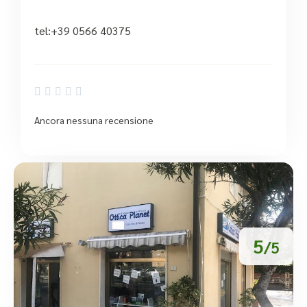
tel:+39 0566 40375





Ancora nessuna recensione
5
/5