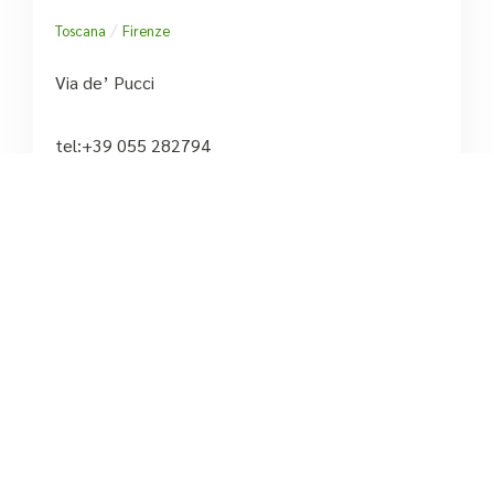
/
Toscana
Firenze
Via de’ Pucci
tel:+39 055 282794





Basato su 94 recensioni
5
/5