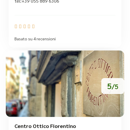
tel:+39 055 889 6306





Basato su 4 recensioni
5
/5
Centro Ottico Fiorentino