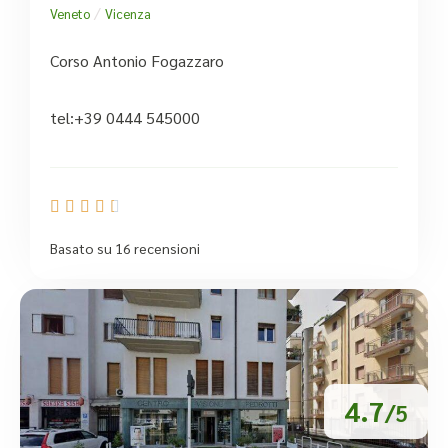
/
Veneto
Vicenza
Corso Antonio Fogazzaro
tel:+39 0444 545000





Basato su 16 recensioni
4.7
/5