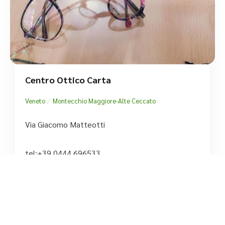
Centro Ottico Carta
/
Veneto
Montecchio Maggiore-Alte Ceccato
Via Giacomo Matteotti
tel:+39 0444 696533





Basato su 6 recensioni