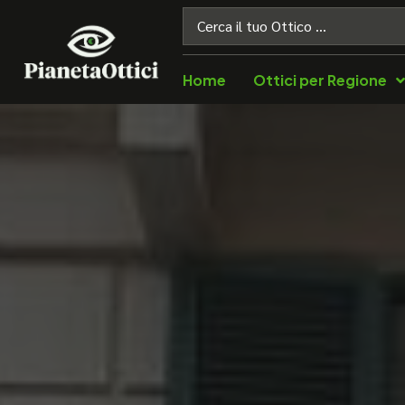
Home
Ottici per Regione