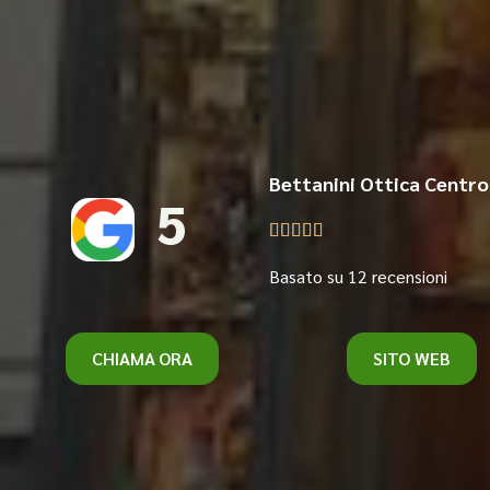
Bettanini Ottica Centro
5





Basato su 12 recensioni
CHIAMA ORA
SITO WEB