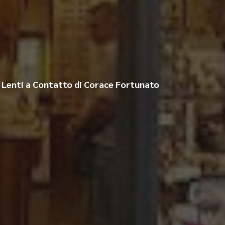
 Lenti a Contatto di Corace Fortunato