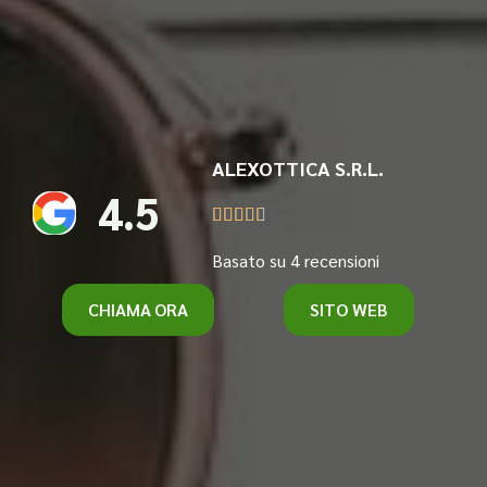
ALEXOTTICA S.R.L.
4.5





Basato su 4 recensioni
CHIAMA ORA
SITO WEB