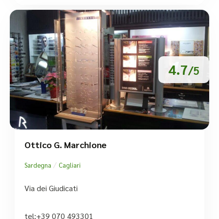
4.7
/5
Ottico G. Marchione
/
Sardegna
Cagliari
Via dei Giudicati
tel:+39 070 493301