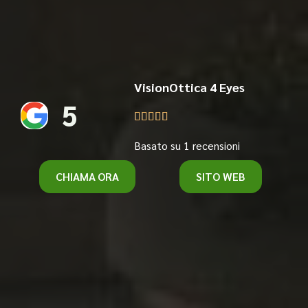
VisionOttica 4 Eyes
5





Basato su 1 recensioni
CHIAMA ORA
SITO WEB