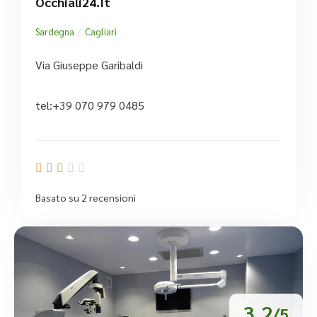
Occhiali24.it
/
Sardegna
Cagliari
Via Giuseppe Garibaldi
tel:+39 070 979 0485





Basato su 2 recensioni
3.2
/5