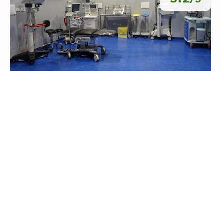
Centro Oculistico Dott. Giorgio Mattana
/
Sardegna
Cagliari
Via Molise
tel:+39 070 370717




