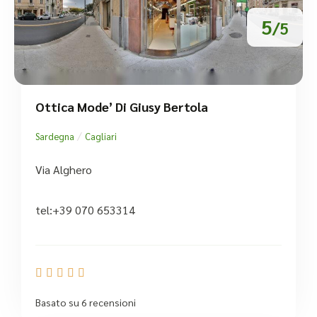
5
/5
Ottica Mode’ Di Giusy Bertola
/
Sardegna
Cagliari
Via Alghero
tel:+39 070 653314





Basato su 6 recensioni