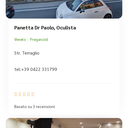
Panetta Dr Paolo, Oculista
/
Veneto
Preganziol
Str. Terraglio
tel:+39 0422 331799





Basato su 3 recensioni