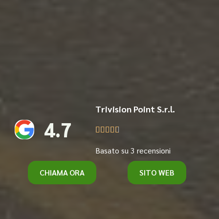
Trivision Point S.r.l.
4.7





Basato su 3 recensioni
CHIAMA ORA
SITO WEB