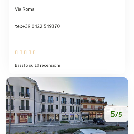
Via Roma
tel:+39 0422 549370





Basato su 10 recensioni
5
/5