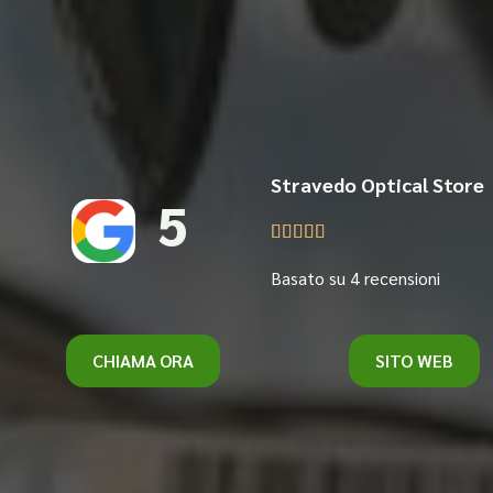
Stravedo Optical Store
5





Basato su 4 recensioni
CHIAMA ORA
SITO WEB