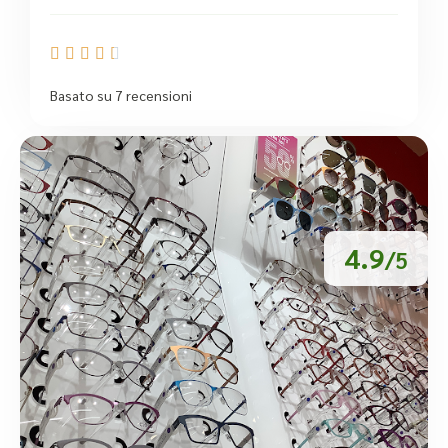





Basato su 7 recensioni
4.9
/5