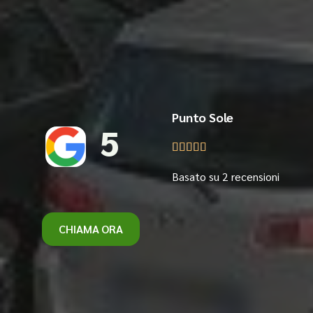
Punto Sole
5





Basato su 2 recensioni
CHIAMA ORA