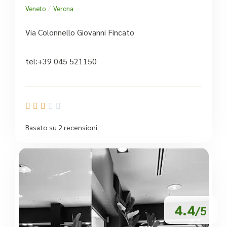
/
Veneto
Verona
Via Colonnello Giovanni Fincato
tel:+39 045 521150





Basato su 2 recensioni
4.4
/5