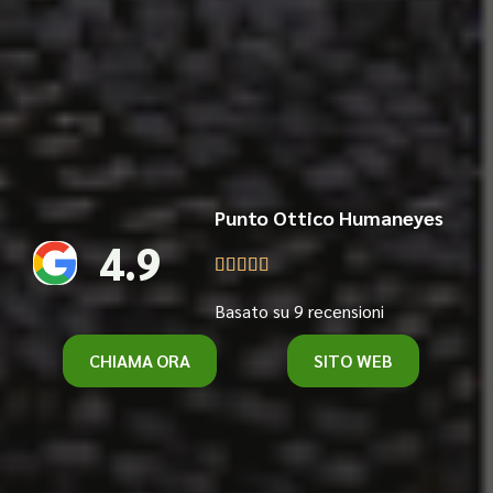
Punto Ottico Humaneyes
4.9





Basato su 9 recensioni
CHIAMA ORA
SITO WEB