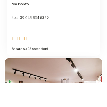
Via Isonzo
tel:+39 045 834 5359





Basato su 25 recensioni
5
/5