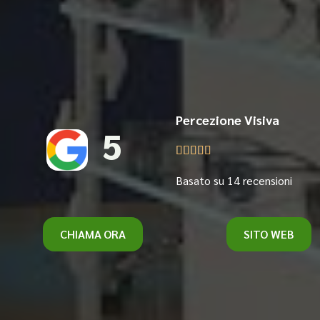
Percezione Visiva
5





Basato su 14 recensioni
CHIAMA ORA
SITO WEB